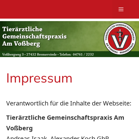
Zum
MENÜ
Inhalt
springen
Impressum
Verantwortlich für die Inhalte der Webseite:
Tierärztliche Gemeinschaftspraxis Am
Voßberg
Andreas Isaak, Alexander Koch GbR