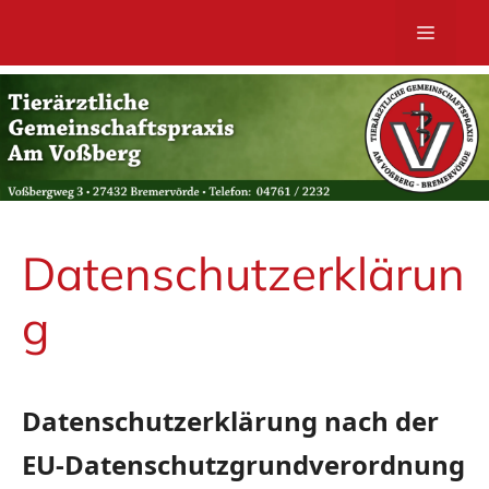
Zum
MENÜ
Inhalt
springen
Datenschutzerklärun
g
Datenschutzerklärung nach der
EU-Datenschutzgrundverordnung