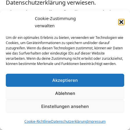
Datenschutzerklärung verwiesen.
Die Rechtsgrundlage für diese Verarbeitung
Cookie-Zustimmung
ergibt sich aus Artikel 6 (1) f DSGVO
verwalten
(Interessenabwägung). Wir weisen in
Um dir ein optimales Erlebnis zu bieten, verwenden wir Technologien wie
diesem Zusammenhang darauf hin, dass
Cookies, um Geräteinformationen zu speichern und/oder darauf
zuzugreifen. Wenn du diesen Technologien zustimmst, können wir Daten
zwar unser Kontaktformular verschlüsselt
wie das Surfverhalten oder eindeutige IDs auf dieser Website
verarbeiten. Wenn du deine Zustimmung nicht erteilst oder zurückziehst,
(TLS, SSL) versendet und von uns
können bestimmte Merkmale und Funktionen beeinträchtigt werden.
empfangen wird, es sich dabei aber
Akzeptieren
lediglich um eine sogenannte
Transportverschlüsselung handelt.
Ablehnen
Grundsätzlich ist daher weder die
Einstellungen ansehen
Authentizität, noch die Integrität, noch die
Vertraulichkeit einer versendeten Mitteilung
Cookie-Richtlinie
Datenschutzerklärung
Impressum